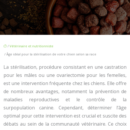
/
Vétérinaire et nutritionniste
/ Âge idéal pour la stérilisation de votre chien selon sa race
La stérilisation, procédure consistant en une castration
pour les mâles ou une ovariectomie pour les femelles,
est une intervention fréquente chez les chiens. Elle offre
de nombreux avantages, notamment la prévention de
maladies reproductives et le contrôle de la
surpopulation canine. Cependant, déterminer l’âge
optimal pour cette intervention est crucial et suscite des
débats au sein de la communauté vétérinaire. Ce choix