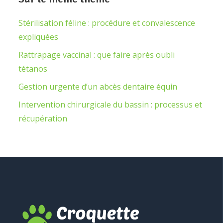
Stérilisation féline : procédure et convalescence
expliquées
Rattrapage vaccinal : que faire après oubli
tétanos
Gestion urgente d’un abcès dentaire équin
Intervention chirurgicale du bassin : processus et
récupération