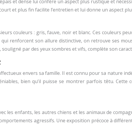
épais et dense lui confère un aspect plus rustique et nécess
ourt et plus fin facilite l’entretien et lui donne un aspect pl
urs couleurs : gris, fauve, noir et blanc. Ces couleurs peuv
 qui renforcent son allure distinctive, on retrouve ses mous
, souligné par des yeux sombres et vifs, complète son caract
t
ffectueux envers sa famille. Il est connu pour sa nature in
déniables, bien qu’il puisse se montrer parfois têtu. Cett
 les enfants, les autres chiens et les animaux de compagnie
s comportements agressifs. Une exposition précoce à différ