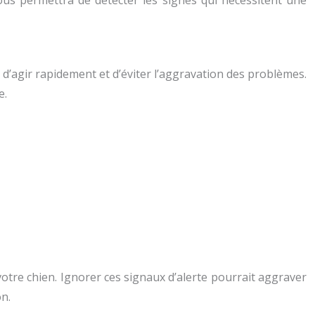
vous permettra de détecter les signes qui nécessitent une
 d’agir rapidement et d’éviter l’aggravation des problèmes.
e.
votre chien. Ignorer ces signaux d’alerte pourrait aggraver
n.