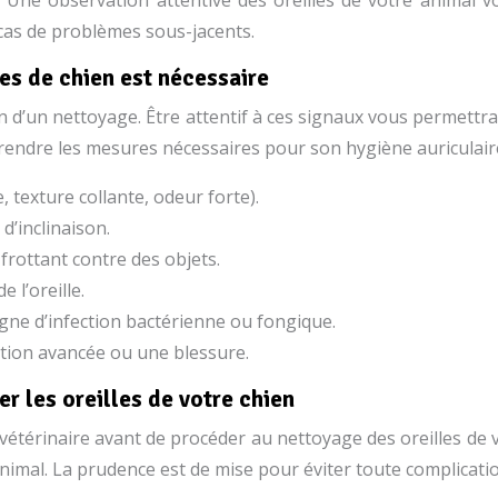
en. Une observation attentive des oreilles de votre animal 
cas de problèmes sous-jacents.
les de chien est nécessaire
 d’un nettoyage. Être attentif à ces signaux vous permettra
prendre les mesures nécessaires pour son hygiène auriculair
 texture collante, odeur forte).
’inclinaison.
 frottant contre des objets.
 l’oreille.
gne d’infection bactérienne ou fongique.
tion avancée ou une blessure.
r les oreilles de votre chien
n vétérinaire avant de procéder au nettoyage des oreilles de 
imal. La prudence est de mise pour éviter toute complicatio