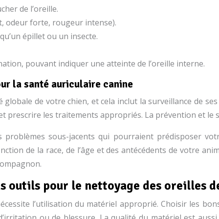
her de l’oreille.
t, odeur forte, rougeur intense).
 qu’un épillet ou un insecte.
ation, pouvant indiquer une atteinte de l’oreille interne.
ur la santé auriculaire canine
lobale de votre chien, et cela inclut la surveillance de ses o
t prescrire les traitements appropriés. La prévention et le s
s problèmes sous-jacents qui pourraient prédisposer vot
nction de la race, de l’âge et des antécédents de votre ani
 compagnon.
ns outils pour le nettoyage des oreilles d
écessite l’utilisation du matériel approprié. Choisir les bo
 d’irritation ou de blessure. La qualité du matériel est au