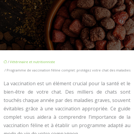
/
Vétérinaire et nutritionniste
/ Programme de vaccination féline complet: protégez votre chat des maladies
La vaccination est un élément crucial pour la santé et le
bien-être de votre chat. Des milliers de chats sont
touchés chaque année par des maladies graves, souvent
évitables grâce à une vaccination appropriée. Ce guide
complet vous aidera à comprendre l’importance de la
vaccination féline et à établir un programme adapté au
mode de vie de votre compagnon.