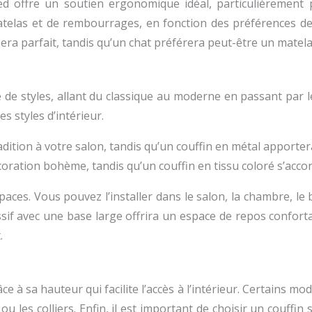
pied offre un soutien ergonomique idéal, particulièremen
matelas et de rembourrages, en fonction des préférences 
ra parfait, tandis qu’un chat préférera peut-être un matela
 de styles, allant du classique au moderne en passant par 
es styles d’intérieur.
adition à votre salon, tandis qu’un couffin en métal apport
coration bohème, tandis qu’un couffin en tissu coloré s’acc
espaces. Vous pouvez l’installer dans le salon, la chambre, 
sif avec une base large offrira un espace de repos confortab
.
grâce à sa hauteur qui facilite l’accès à l’intérieur. Certai
u les colliers. Enfin, il est important de choisir un couffin s