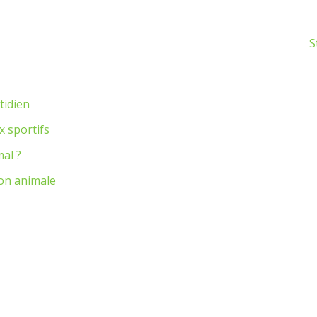
S
tidien
x sportifs
mal ?
ion animale