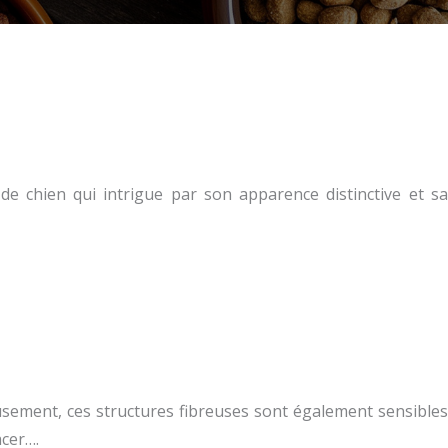
e chien qui intrigue par son apparence distinctive et sa
eusement, ces structures fibreuses sont également sensibles
acer….