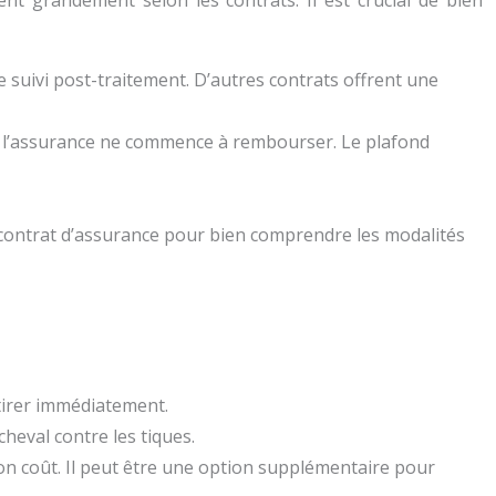
ent grandement selon les contrats. Il est crucial de bien
e suivi post-traitement. D’autres contrats offrent une
e l’assurance ne commence à rembourser. Le plafond
e contrat d’assurance pour bien comprendre les modalités
etirer immédiatement.
heval contre les tiques.
son coût. Il peut être une option supplémentaire pour