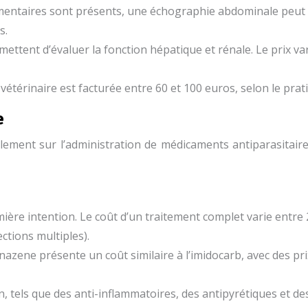
ntaires sont présents, une échographie abdominale peut êt
s.
mettent d’évaluer la fonction hépatique et rénale. Le prix v
 vétérinaire est facturée entre 60 et 100 euros, selon le prati
e
ment sur l’administration de médicaments antiparasitaires. 
ère intention. Le coût d’un traitement complet varie entre 2
ections multiples).
azene présente un coût similaire à l’imidocarb, avec des pr
, tels que des anti-inflammatoires, des antipyrétiques et de