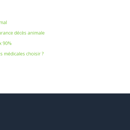
imal
urance décès animale
ux 90%
 médicales choisir ?