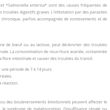
 et *Salmonella enterica* sont des causes fréquentes de
s troubles digestifs graves. L’infestation par des parasites
ée chronique, parfois accompagnée de vomissements et de
éine de bœuf ou au lactose, peut déclencher des troubles
stinale. La consommation de nourriture avariée, contaminée
lore intestinale et causer des troubles du transit.
 une période de 7 à 14 jours.
réales.
a réaction.
t ou des bouleversements émotionnels peuvent affecter le
e, le syndrome de malabsorption, l’insuffisance rénale ou