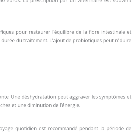
50 euros. La prescription par un vétérinaire est souvent
ques pour restaurer l’équilibre de la flore intestinale et
la durée du traitement. L’ajout de probiotiques peut réduire
isante. Une déshydratation peut aggraver les symptômes et
èches et une diminution de l’énergie.
ettoyage quotidien est recommandé pendant la période de