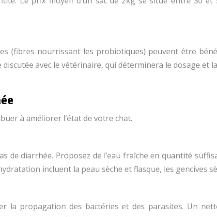
ntité. Le prix moyen d’un sac de 2kg se situe entre 30 et 
es (fibres nourrissant les probiotiques) peuvent être bénéfi
re discutée avec le vétérinaire, qui déterminera le dosage et 
hée
uer à améliorer l’état de votre chat.
cas de diarrhée. Proposez de l’eau fraîche en quantité suff
ydratation incluent la peau sèche et flasque, les gencives s
viter la propagation des bactéries et des parasites. Un n