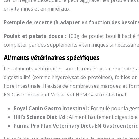
car un régime déséquilibré peut aggraver les problèmes de
en vitamines et en minéraux.
Exemple de recette (à adapter en fonction des besoins 
Poulet et patate douce :
100g de poulet bouilli haché 
compléter par des suppléments vitaminiques si nécessaire
Aliments vétérinaires spécifiques
Les aliments vétérinaires sont formulés pour répondre au
digestibilité (comme l’hydrolysat de protéines), faibles e
flore intestinale. Il existe de nombreuses marques et formu
EN Gastroenteric et Virbac Vet HPM Gastrointestinal.
Royal Canin Gastro Intestinal :
Formulé pour la gest
Hill’s Science Diet i/d :
Aliment hautement digestible 
Purina Pro Plan Veterinary Diets EN Gastroenteric 