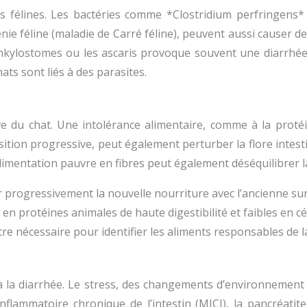
es félines. Les bactéries comme *Clostridium perfringens*
énie féline (maladie de Carré féline), peuvent aussi causer de
s ankylostomes ou les ascaris provoque souvent une diarrh
ats sont liés à des parasites.
tive du chat. Une intolérance alimentaire, comme à la prot
sition progressive, peut également perturber la flore inte
mentation pauvre en fibres peut également déséquilibrer la f
r progressivement la nouvelle nourriture avec l’ancienne sur
s en protéines animales de haute digestibilité et faibles en cé
être nécessaire pour identifier les aliments responsables de l
à la diarrhée. Le stress, des changements d’environnemen
flammatoire chronique de l’intestin (MICI), la pancréatit