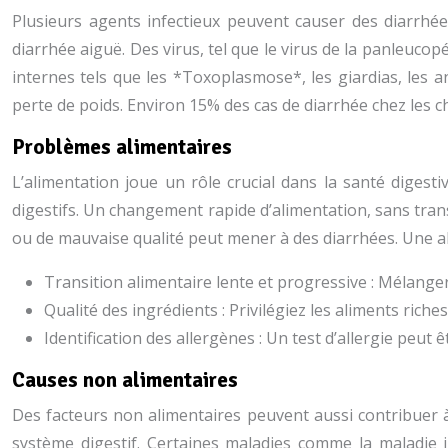
Plusieurs agents infectieux peuvent causer des diarrhé
diarrhée aiguë. Des virus, tel que le virus de la panleucop
internes tels que les *Toxoplasmose*, les giardias, le
perte de poids. Environ 15% des cas de diarrhée chez les ch
Problèmes alimentaires
L’alimentation joue un rôle crucial dans la santé diges
digestifs. Un changement rapide d’alimentation, sans tran
ou de mauvaise qualité peut mener à des diarrhées. Une ali
Transition alimentaire lente et progressive : Mélange
Qualité des ingrédients : Privilégiez les aliments riche
Identification des allergènes : Un test d’allergie peut 
Causes non alimentaires
Des facteurs non alimentaires peuvent aussi contribuer 
système digestif. Certaines maladies comme la maladie in